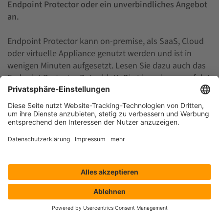
Endpoint Protector oder ein unverbindliches Angebot
an.
Endpoint Protector kann on-premise, als SaaS, Cloud
oder virtuelle Appliance genutzt werden und ist in
wenigen Minuten aufgesetzt. Lesen Sie dazu auch das
Endpoint Protector Datenblatt
. Die Lizenzierung erfolgt
pro installierten Client (= Computersystem). Gerne
bieten wir Ihnen auch die Installation und
Konfiguration vor Ort an. Oder buchen Sie einen
kostenlosen
Webcast
und erfahren Sie mehr über die
Funktionen der Data Loss Prevention. Endpoint
Protector kann auch vollumfänglich getestet werden.
Für zwischenzeitliche Rückfragen erreichen Sie uns
auch telefonisch unter +49 (0)8171 405 200.
Name
*