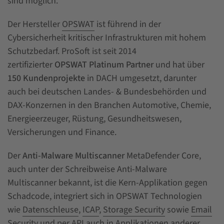
sind möglich.
Der Hersteller
OPSWAT
ist führend in der
Cybersicherheit kritischer Infrastrukturen mit hohem
Schutzbedarf. ProSoft ist seit 2014
zertifizierter
OPSWAT Platinum Partner
und hat über
150 Kundenprojekte
in DACH umgesetzt, darunter
auch bei deutschen Landes- & Bundesbehörden und
DAX-Konzernen in den Branchen Automotive, Chemie,
Energieerzeuger, Rüstung, Gesundheitswesen,
Versicherungen und Finance.
Der
Anti-Malware Multiscanner
MetaDefender Core,
auch unter der Schreibweise Anti-Malware
Multiscanner bekannt, ist die Kern-Applikation gegen
Schadcode, integriert sich in OPSWAT Technologien
wie
Datenschleuse
,
ICAP
,
Storage Security
sowie
Email
Security
und per API auch in Applikationen anderer