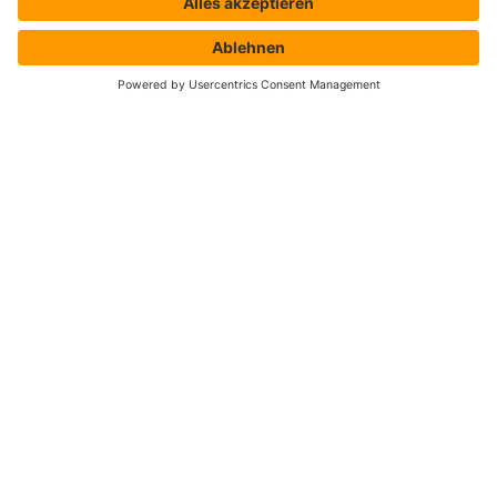
Blog
FAQ
UNTERNEHMEN
Über uns
Auszeichnungen & Zertifizierungen
Karriere
Veranstaltungen & Events
Webcast