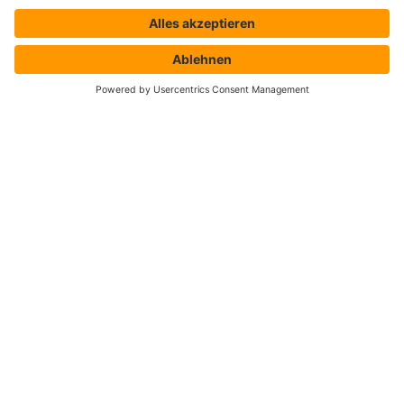
Shop ProSecurity
Blog
FAQ
UNTERNEHMEN
Über uns
Auszeichnungen & Zertifizierungen
Karriere
Veranstaltungen & Events