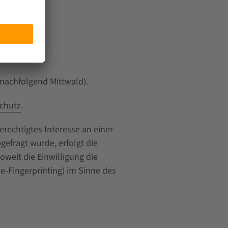
(nachfolgend Mittwald).
chutz
.
erechtigtes Interesse an einer
gefragt wurde, erfolgt die
oweit die Einwilligung die
e-Fingerprinting) im Sinne des