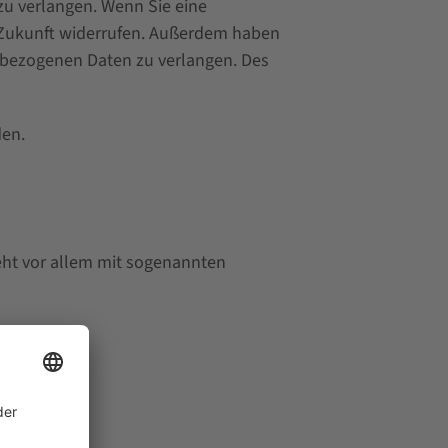
zu verlangen. Wenn Sie eine
ie Zukunft widerrufen. Außerdem haben
nbezogenen Daten zu verlangen. Des
den.
eht vor allem mit sogenannten
tzerklärung.