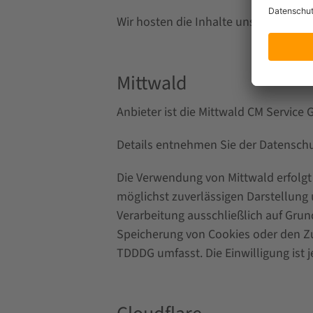
Wir hosten die Inhalte unserer Websi
Mittwald
Anbieter ist die Mittwald CM Service
Details entnehmen Sie der Datensch
Die Verwendung von Mittwald erfolgt a
möglichst zuverlässigen Darstellung 
Verarbeitung ausschließlich auf Grund
Speicherung von Cookies oder den Zug
TDDDG umfasst. Die Einwilligung ist j