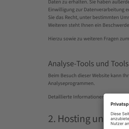
Daten zu erhalten. Sie haben außerde
Einwilligung zur Datenverarbeitung e
Sie das Recht, unter bestimmten Um
Weiteren steht Ihnen ein Beschwerde
Hierzu sowie zu weiteren Fragen zum
Analyse-Tools und Tools 
Beim Besuch dieser Website kann Ihr
Analyseprogrammen.
Detaillierte Informationen zu diese
2. Hosting und Con