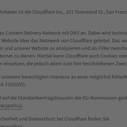
Anbieter ist die Cloudflare Inc., 101 Townsend St., San Fra
ltes Content Delivery Network mit DNS an. Dabei wird techni
ebsite über das Netzwerk von Cloudflare geleitet. Das vers
 und unserer Website zu analysieren und als Filter zwisch
ernet zu dienen. Hierbei kann Cloudflare auch Cookies ode
 einsetzen, die jedoch allein zum hier beschriebenen Zwe
f unserem berechtigten Interesse an einer möglichst fehlerf
it. f DSGVO).
 auf die Standardvertragsklauseln der EU-Kommission gestüt
acypolicy/
.
herheit und Datenschutz bei Cloudflare finden Sie
acypolicy/
.