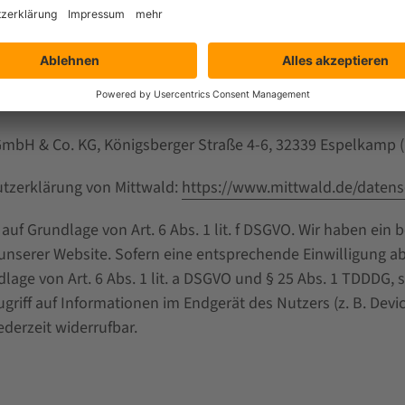
te bei folgendem Anbieter:
 GmbH & Co. KG, Königsberger Straße 4-6, 32339 Espelkamp 
utzerklärung von Mittwald:
https://www.mittwald.de/datens
uf Grundlage von Art. 6 Abs. 1 lit. f DSGVO. Wir haben ein b
unserer Website. Sofern eine entsprechende Einwilligung ab
lage von Art. 6 Abs. 1 lit. a DSGVO und § 25 Abs. 1 TDDDG, s
riff auf Informationen im Endgerät des Nutzers (z. B. Devic
ederzeit widerrufbar.