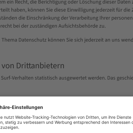
m ein Recht, die Berichtigung oder Löschung dieser Daten 
rteilt haben, können Sie diese Einwilligung jederzeit für d
ständen die Einschränkung der Verarbeitung Ihrer persone
recht bei der zuständigen Aufsichtsbehörde zu.
 Thema Datenschutz können Sie sich jederzeit an uns wen
von Dritt­anbietern
 Surf-Verhalten statistisch ausgewertet werden. Das geschi
n Analyseprogrammen finden Sie in der folgenden Datenschu
tent Delivery Networks (CDN)